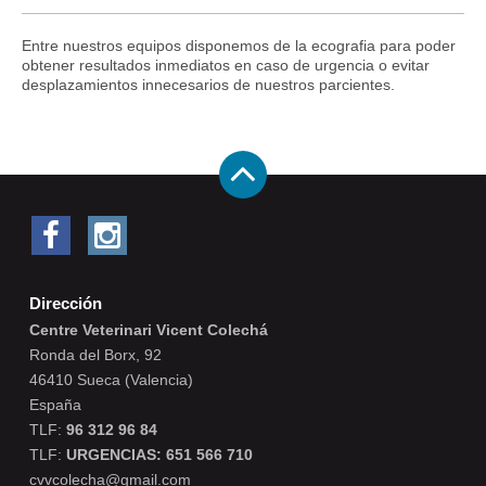
Entre nuestros equipos disponemos de la ecografia para poder
obtener resultados inmediatos en caso de urgencia o evitar
desplazamientos innecesarios de nuestros parcientes.
Dirección
Centre Veterinari Vicent Colechá
Ronda del Borx, 92
46410 Sueca (Valencia)
España
TLF:
96 312 96 84
TLF:
URGENCIAS: 651 566 710
cvvcolecha@gmail.com