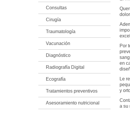
Consultas
Quer
dolor
Cirugía
Adem
impor
Traumatología
exce
Vacunación
Por 
prev
Diagnóstico
sang
en c
Radiografía Digital
dise
Le r
Ecografía
pequ
y ort
Tratamientos preventivos
Cont
Asesoramiento nutricional
a su 